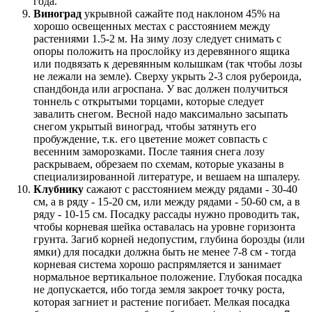
года.
Виноград
укрывной сажайте под наклоном 45% на
хорошо освещенных местах с расстоянием между
растениями 1.5-2 м. На зиму лозу следует снимать с
опоры положить на прослойку из деревянного ящика
или подвязать к деревянным колышкам (так чтобы лозы
не лежали на земле). Сверху укрыть 2-3 слоя рубероида,
спандбонда или агроспана. У вас должен получиться
тоннель с открытыми торцами, которые следует
завалить снегом. Весной надо максимально засыпать
снегом укрытый виноград, чтобы затянуть его
пробуждение, т.к. его цветение может совпасть с
весенним заморозками. После таяния снега лозу
раскрываем, обрезаем по схемам, которые указаны в
специализированной литературе, и вешаем на шпалеру.
Клубнику
сажают с расстоянием между рядами - 30-40
см, а в ряду - 15-20 см, или между рядами - 50-60 см, а в
ряду - 10-15 см. Посадку рассады нужно проводить так,
чтобы корневая шейка оставалась на уровне горизонта
грунта. Загиб корней недопустим, глубина борозды (или
ямки) для посадки должна быть не менее 7-8 см - тогда
корневая система хорошо распрямляется и занимает
нормальное вертикальное положение. Глубокая посадка
не допускается, ибо тогда земля закроет точку роста,
которая загниет и растение погибает. Мелкая посадка