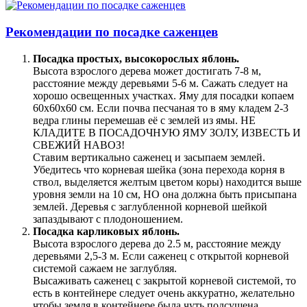
Рекомендации по посадке саженцев
Посадка простых, высокорослых яблонь.
Высота взрослого дерева может достигать 7-8 м,
расстояние между деревьями 5-6 м. Сажать следует на
хорошо освещенных участках. Яму для посадки копаем
60х60х60 см. Если почва песчаная то в яму кладем 2-3
ведра глины перемешав её с землей из ямы. НЕ
КЛАДИТЕ В ПОСАДОЧНУЮ ЯМУ ЗОЛУ, ИЗВЕСТЬ И
СВЕЖИЙ НАВОЗ!
Ставим вертикально саженец и засыпаем землей.
Убедитесь что корневая шейка (зона перехода корня в
ствол, выделяется желтым цветом коры) находится выше
уровня земли на 10 см, НО она должна быть присыпана
землей. Деревья с заглубленной корневой шейкой
запаздывают с плодоношением.
Посадка карликовых яблонь.
Высота взрослого дерева до 2.5 м, расстояние между
деревьями 2,5-З м. Если саженец с открытой корневой
системой сажаем не заглубляя.
Высаживать саженец с закрытой корневой системой, то
есть в контейнере следует очень аккуратно, желательно
чтобы земля в контейнере была чуть подсушена.