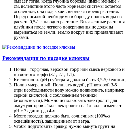
бывает тогда, когда глубина борозды (ямки) меньше 7
см, вследствие этого часть корневой системы остается
оголенной, она подсыхает, вызывая гибель растения.
Перед посадкой необходимо в борозду полить воды из
расчета 0,5-1 л на одно растение. Высаженные растения
клубники после легкого подергивания не должны
вырываться из земли, землю вокруг них придавливают
руками.
Рекомендации по посадке клюквы
Почва - торфяная, верховой торф или смесь верхового и
низинного торфа (3:1; 2:1; 1:1).
Кислотность (рН) субстрата должна быть 3,5-5,0 единиц.
Полив умеренный. Поливать водой, рН которой 3-5
(при необходимости воду можно подкислить, например,
серной кислотой, с соблюдением техники
безопасности). Можно использовать электролит для
аккумуляторов - 1мл электролита на 1л воды изменяет
рН с 7 единиц до 4-х.
Место посадки должно быть солнечным (100%-я
освещённость), защищенным от ветра.
Чтобы подготовить грядку, нужно вынуть грунт на