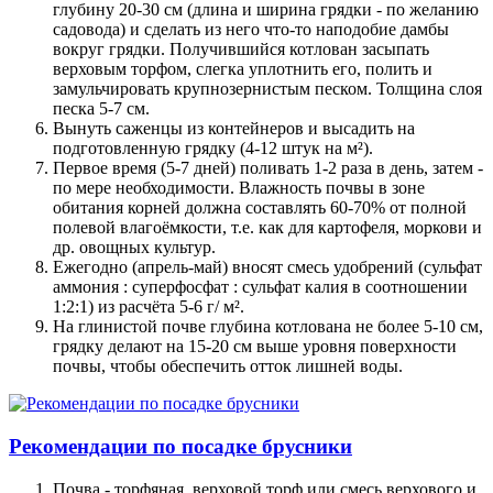
глубину 20-30 см (длина и ширина грядки - по желанию
садовода) и сделать из него что-то наподобие дамбы
вокруг грядки. Получившийся котлован засыпать
верховым торфом, слегка уплотнить его, полить и
замульчировать крупнозернистым песком. Толщина слоя
песка 5-7 см.
Вынуть саженцы из контейнеров и высадить на
подготовленную грядку (4-12 штук на м²).
Первое время (5-7 дней) поливать 1-2 раза в день, затем -
по мере необходимости. Влажность почвы в зоне
обитания корней должна составлять 60-70% от полной
полевой влагоёмкости, т.е. как для картофеля, моркови и
др. овощных культур.
Ежегодно (апрель-май) вносят смесь удобрений (сульфат
аммония : суперфосфат : сульфат калия в соотношении
1:2:1) из расчёта 5-6 г/ м².
На глинистой почве глубина котлована не более 5-10 см,
грядку делают на 15-20 см выше уровня поверхности
почвы, чтобы обеспечить отток лишней воды.
Рекомендации по посадке брусники
Почва - торфяная, верховой торф или смесь верхового и