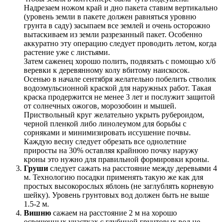
Надрезаем ножом край и дно пакета ставим вертикально
(уровень земли в пакете должен равняться уровню
грунта в саду) засыпаем все землей и очень осторожно
вытаскиваем из земли разрезанный пакет. Особенно
аккуратно эту операцию следует проводить летом, когда
растение уже с листьями.
Затем саженец хорошо полить, подвязать с помощью х/б
веревки к деревянному колу вбитому наискосок.
Осенью в начале сентября желательно побелить стволик
водоэмульсионной краской для наружных работ. Такая
краска продержится не менее 3 лет и послужит защитой
от солнечных ожогов, морозобоин и мышей.
Приствольный круг желательно укрыть рубероидом,
черной пленкой либо линолеумом для борьбы с
сорняками и минимизировать иссушение почвы.
Каждую весну следует обрезать все однолетние
приросты на 30% оставляя крайнюю почку наружу
кроны это нужно для правильной формировки кроны.
Груши
следует сажать на расстояние между деревьями 4
м. Технологию посадки применять такую же как для
простых высокорослых яблонь (не заглублять корневую
шейку). Уровень грунтовых вод должен быть не выше
1.5-2 м.
Вишню
сажаем на расстояние 2 м на хорошо
освещенных участках с глубиной грунтовых вод не