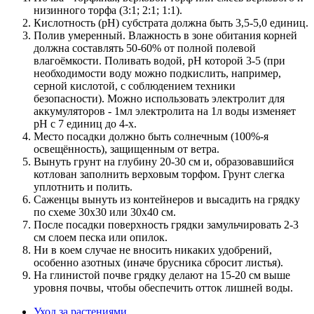
низинного торфа (3:1; 2:1; 1:1).
Кислотность (рН) субстрата должна быть 3,5-5,0 единиц.
Полив умеренный. Влажность в зоне обитания корней
должна составлять 50-60% от полной полевой
влагоёмкости. Поливать водой, рН которой 3-5 (при
необходимости воду можно подкислить, например,
серной кислотой, с соблюдением техники
безопасности). Можно использовать электролит для
аккумуляторов - 1мл электролита на 1л воды изменяет
рН с 7 единиц до 4-х.
Место посадки должно быть солнечным (100%-я
освещённость), защищенным от ветра.
Вынуть грунт на глубину 20-30 см и, образовавшийся
котлован заполнить верховым торфом. Грунт слегка
уплотнить и полить.
Саженцы вынуть из контейнеров и высадить на грядку
по схеме 30x30 или 30x40 см.
После посадки поверхность грядки замульчировать 2-3
см слоем песка или опилок.
Ни в коем случае не вносить никаких удобрений,
особенно азотных (иначе брусника сбросит листья).
На глинистой почве грядку делают на 15-20 см выше
уровня почвы, чтобы обеспечить отток лишней воды.
Уход за растениями