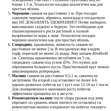
ближе 1.5 м. Технология посадки аналогична как для
простых яблонь.
Черешню
сажаем на расстояние 2 м. При посадке
саженцев черешни, абрикоса, винограда в посадочную
яму НЕ ДОБАВЛЯТЬ УДОБРЕНИЯ!!! Почву выбирать
максимально скудную и бедную. Это необходимо для
сбалансированного роста растений и полной
вызреваемости коры к зиме. Технология посадки
черешни аналогична как для простых яблонь.
Смородину
, крыжовник, жимолость сажаем на
расстояние не менее 2 м. В посадочную яму кладем
торф, перегной не менее 2х ведер. Яму копаем 40х40х40
см. Саженцы крыжовника заглубляем на 5 см,
смородину сажаем под углом 45%. Это нужно для
образования большого куста. Приствольный круг можно
замульчировать рубероидом.
Малину
сажаем на расстояние 0.5-1 м, саженец не
заглубляем. На второй год оставляют не более 4-6
хорошо развитых побегов на 1 куст или 12-16 на 1 пог.м.
Для своевременного окончания роста побегов
эффективна прищипка их в августе.
Ремонтантную малину
после сбора урожая под зиму
обрезают по уровень земли (ничего не оставлять) т.к
ремонтантная малина плодоносит на побегах текущего